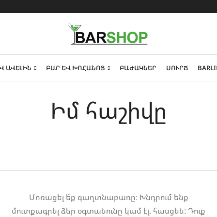
Վ ԱՎԵԼԻՆ
ԲԱՐ ԵՎ ԽՈՀԱՆՈՑ
ԲԱԺԱԿՆԵՐ
ՍՈՒՐՃ
BARLI
Իմ հաշիվը
Մոռացել ե՞ք գաղտնաբառը։ Խնդրում ենք
մուտքագրել ձեր օգտանունը կամ էլ. հասցեն: Դուք