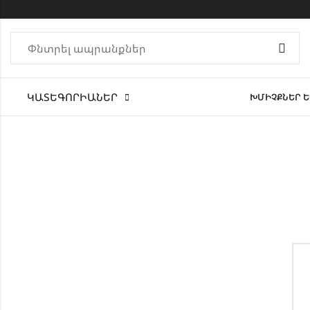
ԿԱՏԵԳՈՐԻԱՆԵՐ
ԽՄԻՉՔՆԵՐ Ե