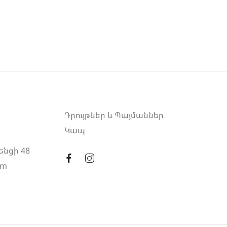
Դրույթներ և Պայմաններ
Կապ
ենցի 48
am