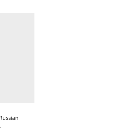
 Russian
լ