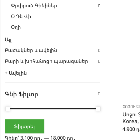
Փրփրուն Գինիներ
Օ Դե Վի
Օղի
Այլ
Բաժակներ և ավելին
Բարի և խոհանոցի պարագաներ
+ Ավելին
Գնի Ֆիլտր
ՇՈՉՈՒ ԵՒ
Սոջու 
Korea,
Ֆիլտրել
4.900
դ
Գինը՝
3.100 դր․
—
18.000 դր․