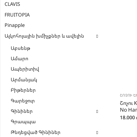
CLAVIS
FRUITOPIA
Pinapple
Ալկոհոլային խմիչքներ և ավելին
Աբսենթ
Ամարո
Ապերիտիվ
Արմանյակ
Բիթերներ
ՇՈՉՈՒ ԵՒ
Գարեջուր
Շոչու 
No Han
Գինիներ
18.000
Գրապպա
Թնդեցված Գինիներ