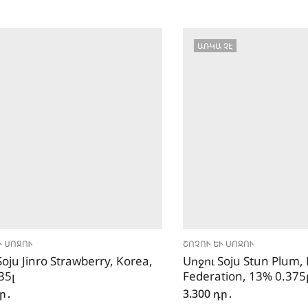
ԱՌԿԱ ՉԷ
 ՍՈՋՈՒ
ՇՈՉՈՒ ԵՒ ՍՈՋՈՒ
oju Jinro Strawberry, Korea,
Սոջու Soju Stun Plum,
35լ
Federation, 13% 0.375
ր․
3.300
դր․