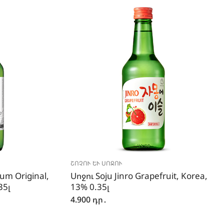
ՇՈՉՈՒ ԵՒ ՍՈՋՈՒ
um Original,
Սոջու Soju Jinro Grapefruit, Korea,
35լ
13% 0.35լ
4.900
դր․