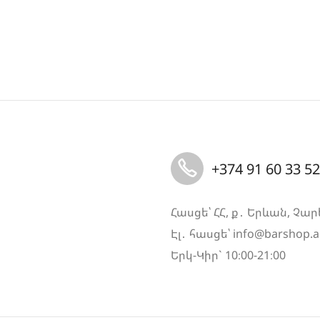
+374 91 60 33 52
Հասցե՝ ՀՀ, ք․ Երևան, Չար
Էլ․ հասցե՝
info@barshop.
Երկ-Կիր` 10։00-21։00