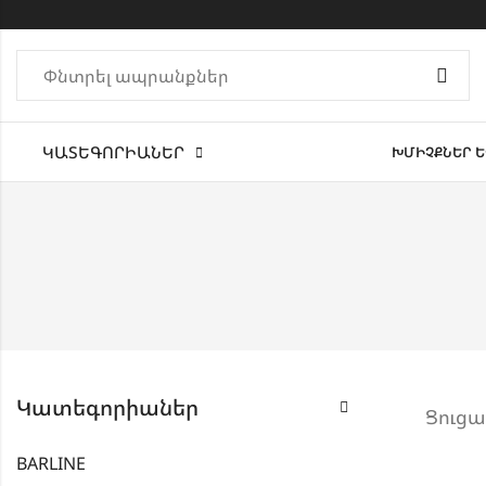
ԿԱՏԵԳՈՐԻԱՆԵՐ
ԽՄԻՉՔՆԵՐ Ե
Կատեգորիաներ
Ցուցա
BARLINE