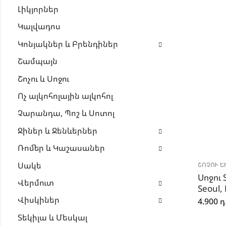
Լիկյորներ
Կալվադոս
Կոնյակներ և Բրենդիներ
Շամպայն
Շոչու և Սոջու
Ոչ ալկոհոլային ալկոհոլ
Չարանդա, Պոշ և Սոտոլ
Ջիներ և Ջենևերներ
Ռոմեր և Կաշասաներ
Սակե
ՇՈՉՈՒ ԵՒ
Սոջու 
Վերմուտ
Seoul,
Վիսկիներ
4.900
դ
Տեկիլա և Մեսկալ