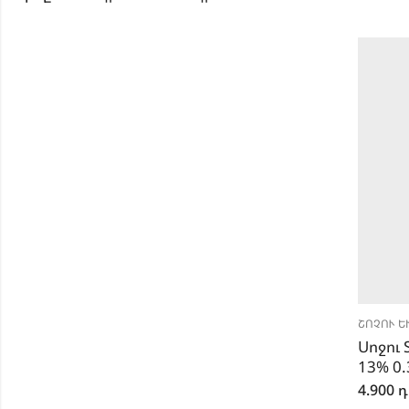
ՇՈՉՈՒ ԵՒ
Սոջու S
13% 0.
4.900
դ