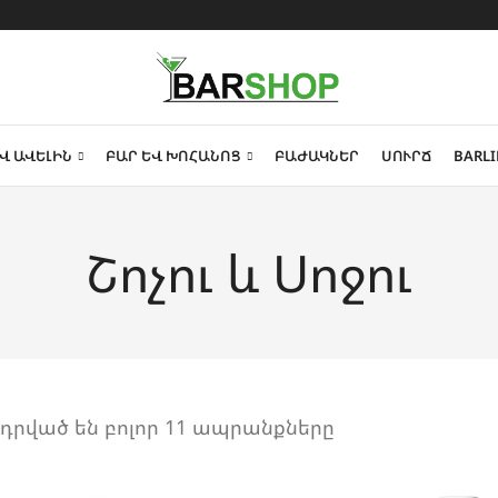
Վ ԱՎԵԼԻՆ
ԲԱՐ ԵՎ ԽՈՀԱՆՈՑ
ԲԱԺԱԿՆԵՐ
ՍՈՒՐՃ
BARLI
Շոչու և Սոջու
դրված են բոլոր 11 ապրանքները