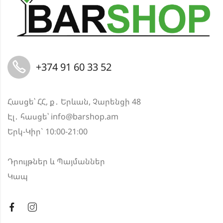
+374 91 60 33 52
Հասցե՝ ՀՀ, ք․ Երևան, Չարենցի 48
Էլ․ հասցե՝
info@barshop.am
Երկ-Կիր` 10։00-21։00
Դրույթներ և Պայմաններ
Կապ