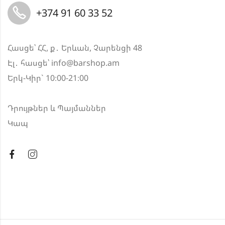
+374 91 60 33 52
Հասցե՝ ՀՀ, ք․ Երևան, Չարենցի 48
Էլ․ հասցե՝
info@barshop.am
Երկ-Կիր` 10։00-21։00
Դրույթներ և Պայմաններ
Կապ