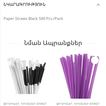
ՆԿԱՐԱԳՐՈՒԹՅՈՒՆ
Paper Straws Black 500 Pcs./Pack
Նման Ապրանքներ
ՁՈՂԻԿՆԵՐ, ԿՈԿՏԵՅԼԻ ՉՈՓԵՐ
ՁՈՂԻԿՆԵՐ, ԿՈԿՏԵՅԼԻ ՉՈՓԵՐ