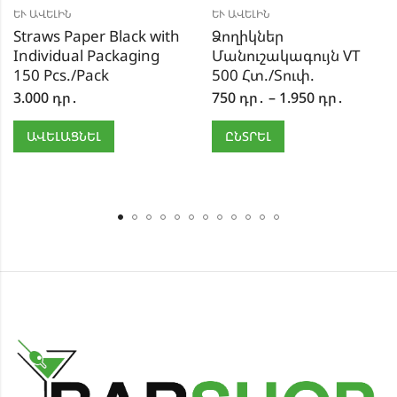
ԵՒ ԱՎԵԼԻՆ
ԵՒ ԱՎԵԼԻՆ
Straws Paper Black with
Ձողիկներ
Individual Packaging
Մանուշակագույն VT
150 Pcs./Pack
500 Հտ./Տուփ.
3.000
դր․
750
դր․
–
1.950
դր․
ԱՎԵԼԱՑՆԵԼ
ԸՆՏՐԵԼ