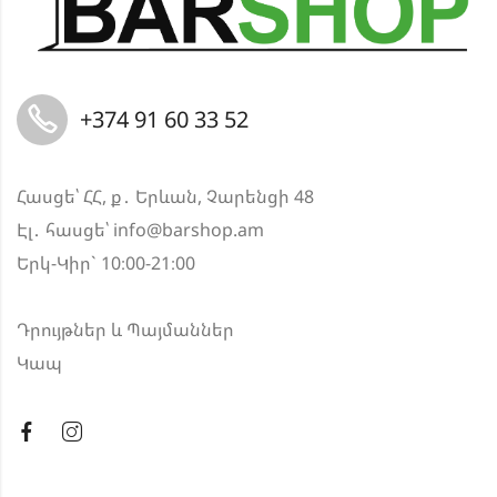
+374 91 60 33 52
Հասցե՝ ՀՀ, ք․ Երևան, Չարենցի 48
Էլ․ հասցե՝
info@barshop.am
Երկ-Կիր` 10։00-21։00
Դրույթներ և Պայմաններ
Կապ