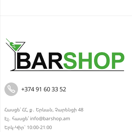
+374 91 60 33 52
Հասցե՝ ՀՀ, ք․ Երևան, Չարենցի 48
Էլ․ հասցե՝
info@barshop.am
Երկ-Կիր` 10։00-21։00