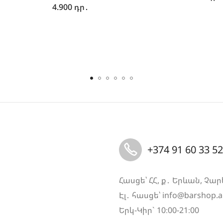
4.900
դր․
+374 91 60 33 52
Հասցե՝ ՀՀ, ք․ Երևան, Չար
Էլ․ հասցե՝
info@barshop.
Երկ-Կիր` 10։00-21։00