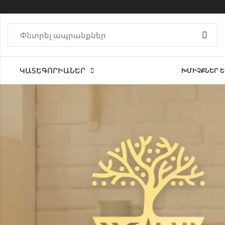
ԿԱՏԵԳՈՐԻԱՆԵՐ
ԽՄԻՉՔՆԵՐ Ե