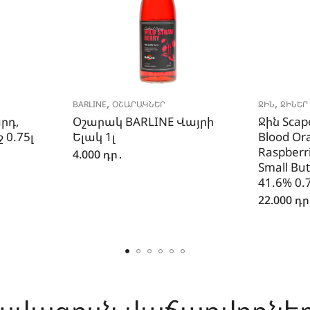
,
,
BARLINE
ՕՇԱՐԱԿՆԵՐ
ՋԻՆ
ՋԻՆԵՐ 
րդ,
Օշարակ BARLINE Վայրի
Ջին Scap
 0.75լ
Ելակ 1լ
Blood Or
Raspberri
4.000
դր․
Small Bu
41.6% 0.
22.000
դր