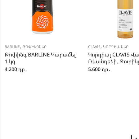
,
,
BARLINE
ԹՈՓԻՆԳՆԵՐ
CLAVIS
ԿՈՐԴԻԱԼՆԵՐ
Թոփինգ BARLINE Կարամել
Կորդիալ CLAVIS Վա
1 կգ
Ռևանդենի, Թուրինջ
4.200
դր․
5.600
դր․