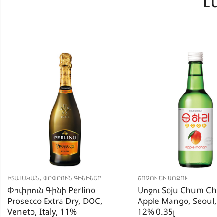
Լ
,
ԻՏԱԼԱԿԱՆ
ՓՐՓՐՈՒՆ ԳԻՆԻՆԵՐ
ՇՈՉՈՒ ԵՒ ՍՈՋՈՒ
Փրփրուն Գինի Perlino
Սոջու Soju Chum C
Prosecco Extra Dry, DOC,
Apple Mango, Seoul,
Veneto, Italy, 11%
12% 0.35լ