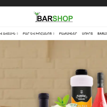
Վ ԱՎԵԼԻՆ
ԲԱՐ ԵՎ ԽՈՀԱՆՈՑ
ԲԱԺԱԿՆԵՐ
ՍՈՒՐՃ
BARLI