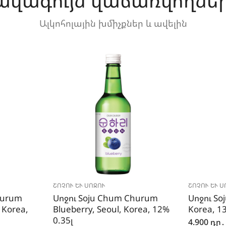
ավագույն վաճառվողնե
Ալկոհոլային խմիչքներ և ավելին
ՇՈՉՈՒ ԵՒ ՍՈՋՈՒ
ՇՈՉՈՒ ԵՒ Ս
hurum
Սոջու Soju Chum Churum
Սոջու Soj
 Korea,
Blueberry, Seoul, Korea, 12%
Korea, 1
0.35լ
4.900
դր․