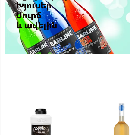
Խյուսեր
Սուրճ
և ավելին