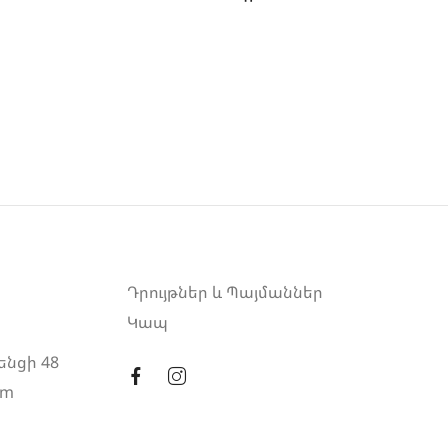
Դրույթներ և Պայմաններ
Կապ
ենցի 48
am