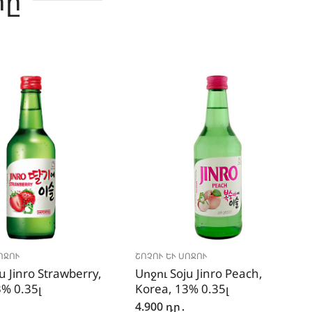
րը
ՈՋՈՒ
ՇՈՉՈՒ ԵՒ ՍՈՋՈՒ
u Jinro Strawberry,
Սոջու Soju Jinro Peach,
3% 0.35լ
Korea, 13% 0.35լ
4.900
դր․