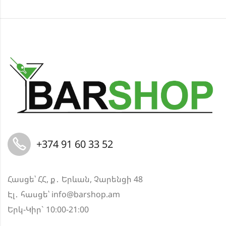
+374 91 60 33 52
Հասցե՝ ՀՀ, ք․ Երևան, Չարենցի 48
Էլ․ հասցե՝
info@barshop.am
Երկ-Կիր` 10։00-21։00