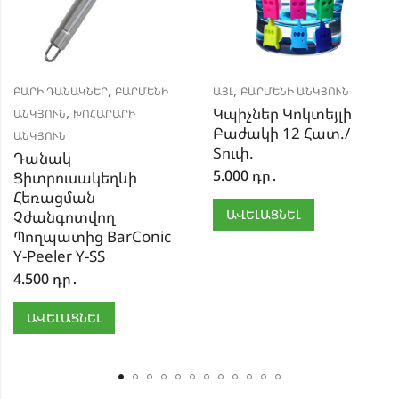
,
,
ԲԱՐԻ ԴԱՆԱԿՆԵՐ
ԲԱՐՄԵՆԻ
ԱՅԼ
ԲԱՐՄԵՆԻ ԱՆԿՅՈՒՆ
,
Կպիչներ Կոկտեյլի
ԱՆԿՅՈՒՆ
ԽՈՀԱՐԱՐԻ
Բաժակի 12 Հատ./
ԱՆԿՅՈՒՆ
Տուփ.
Դանակ
5.000
դր․
Ցիտրուսակեղևի
Հեռացման
ԱՎԵԼԱՑՆԵԼ
Չժանգոտվող
Պողպատից BarConic
Y-Peeler Y-SS
4.500
դր․
ԱՎԵԼԱՑՆԵԼ