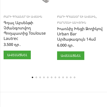
,
ԲԱՐԻ ԳԴԱԼՆԵՐ ԵՒ ԱՎԵԼԻՆ
ԲԱՐԻ ԳԴԱԼՆԵՐ ԵՒ ԱՎԵԼԻՆ
Գդալ Աբսենթի
ԲԱՐՄԵՆԻ ԱՆԿՅՈՒՆ
Չժանգոտվող
Խառնիչ Խեցի Ձողիկով
Պողպատից Toulouse
Urban Bar
Lautrec
Արծաթագույն 14սմ
3.500
դր․
6.000
դր․
ԱՎԵԼԱՑՆԵԼ
ԱՎԵԼԱՑՆԵԼ