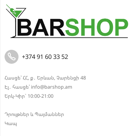
+374 91 60 33 52
Հասցե՝ ՀՀ, ք․ Երևան, Չարենցի 48
Էլ․ հասցե՝
info@barshop.am
Երկ-Կիր` 10։00-21։00
Դրույթներ և Պայմաններ
Կապ