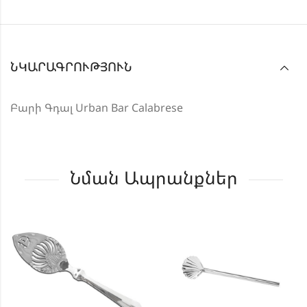
ՆԿԱՐԱԳՐՈՒԹՅՈՒՆ
Բարի Գդալ Urban Bar Calabrese
Նման Ապրանքներ