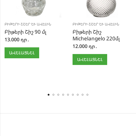
ԲԻԹԵՐԻ ՇՇԵՐ ԵՒ ԱՎԵԼԻՆ
ԲԻԹԵՐԻ ՇՇԵՐ ԵՒ ԱՎԵԼԻՆ
Բիթերի Շիշ 90 մլ
Բիթերի Շիշ
Michelangelo 220մլ
13.000
դր․
12.000
դր․
ԱՎԵԼԱՑՆԵԼ
ԱՎԵԼԱՑՆԵԼ