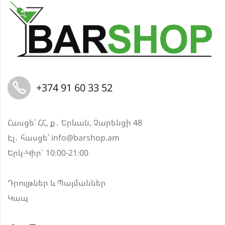
+374 91 60 33 52
Հասցե՝ ՀՀ, ք․ Երևան, Չարենցի 48
Էլ․ հասցե՝
info@barshop.am
Երկ-Կիր` 10։00-21։00
Դրույթներ և Պայմաններ
Կապ