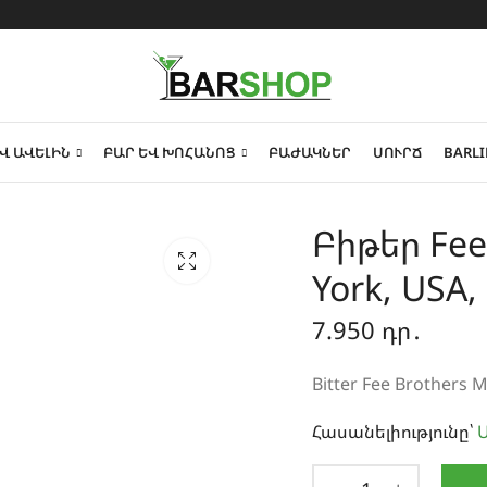
Վ ԱՎԵԼԻՆ
ԲԱՐ ԵՎ ԽՈՀԱՆՈՑ
ԲԱԺԱԿՆԵՐ
ՍՈՒՐՃ
BARLI
Բիթեր Fee 
York, USA,
7.950
դր․
Bitter Fee Brothers M
Հասանելիությունը՝
Ա