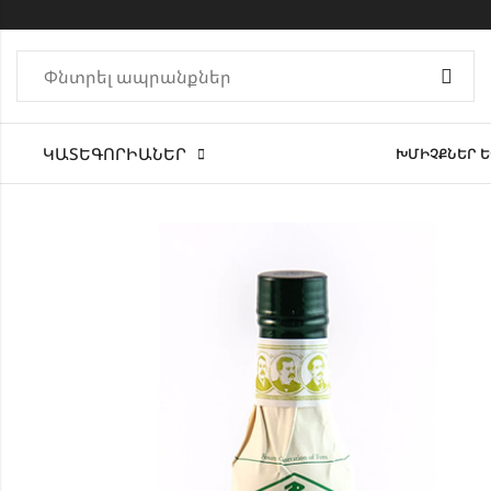
ԿԱՏԵԳՈՐԻԱՆԵՐ
ԽՄԻՉՔՆԵՐ Ե