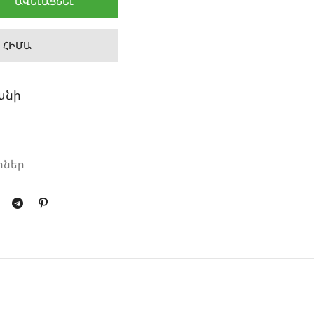
ԱՎԵԼԱՑՆԵԼ
 ՀԻՄԱ
անի
րներ