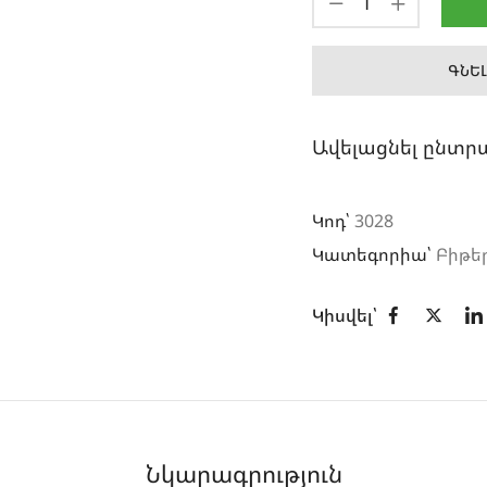
ԳՆԵԼ
Ավելացնել ընտր
Կոդ՝
3028
Կատեգորիա՝
Բիթե
Կիսվել՝
Նկարագրություն