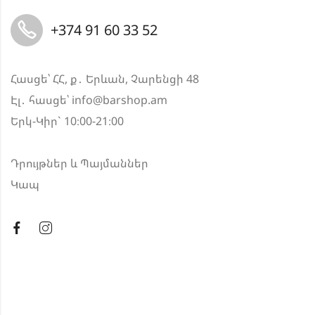
+374 91 60 33 52
Հասցե՝ ՀՀ, ք․ Երևան, Չարենցի 48
Էլ․ հասցե՝
info@barshop.am
Երկ-Կիր` 10։00-21։00
Դրույթներ և Պայմաններ
Կապ