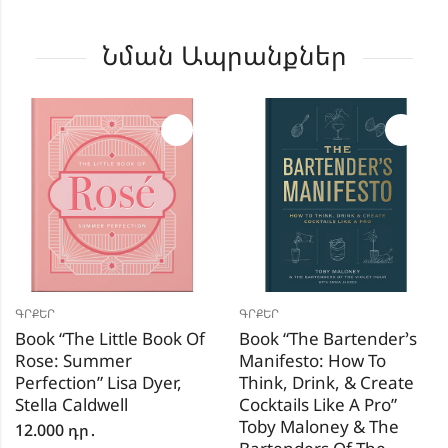
Նման Ապրանքներ
ԳՐՔԵՐ
ԳՐՔԵՐ
Book “The Little Book Of
Book “The Bartender’s
Rose: Summer
Manifesto: How To
Perfection” Lisa Dyer,
Think, Drink, & Create
Stella Caldwell
Cocktails Like A Pro”
Toby Maloney & The
12.000
դր․