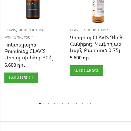
,
,
CLAVIS
ԿՈԿՏԵՅԼԱՅԻՆ
CLAVIS
ԿՈՐԴԻԱԼՆԵՐ
Կորդիալ CLAVIS Դեղձ,
ԲՈՒՐՄՈՒՆՔՆԵՐ
Հանիբուշ, Կաֆիրյան
Կոկտեյլային
Լայմ, Թարխուն 0.75լ
Բուրմունք CLAVIS
Արքայախնձոր 30մլ
5.600
դր․
5.600
դր․
ԱՎԵԼԱՑՆԵԼ
ԱՎԵԼԱՑՆԵԼ