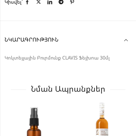
Կիսվել՝
ՆԿԱՐԱԳՐՈՒԹՅՈՒՆ
Կոկտեյլային Բուրմունք CLAVIS Ֆեյխոա 30մլ
Նման Ապրանքներ