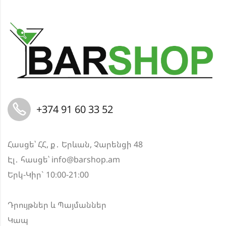
+374 91 60 33 52
Հասցե՝ ՀՀ, ք․ Երևան, Չարենցի 48
Էլ․ հասցե՝
info@barshop.am
Երկ-Կիր` 10։00-21։00
Դրույթներ և Պայմաններ
Կապ