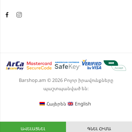
Barshop.am © 2026 Բոլոր իրավունքները
պաշտպանված են։
Հայերեն
English
ԱՎԵԼԱՑՆԵԼ
ԳՆԵԼ ՀԻՄԱ