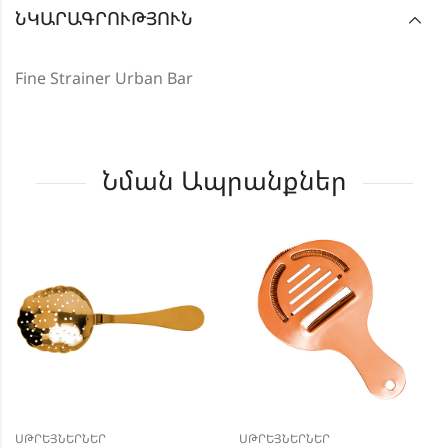
ՆԿԱՐԱԳՐՈՒԹՅՈՒՆ
Fine Strainer Urban Bar
Նման Ապրանքներ
ՍԹՐԵՅՆԵՐՆԵՐ
ՍԹՐԵՅՆԵՐՆԵՐ