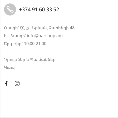
+374 91 60 33 52
Հասցե՝ ՀՀ, ք․ Երևան, Չարենցի 48
Էլ․ հասցե՝
info@barshop.am
Երկ-Կիր` 10։00-21։00
Դրույթներ և Պայմաններ
Կապ