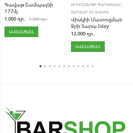
,
Գավաթ Շամպայնի
ԵՒ ԽՈՀԱՆՈՑԻ ՊԱՐԱԳԱՆԵՐ
177մլ
ՏԱՐԱՆԵՐ ԵՒ ԱՎԵԼԻՆ
1.000
դր․
1.200
դր․
Վիսկիի Մատուցման
Ջրի Տարա Islay
ԱՎԵԼԱՑՆԵԼ
12.000
դր․
ԱՎԵԼԱՑՆԵԼ