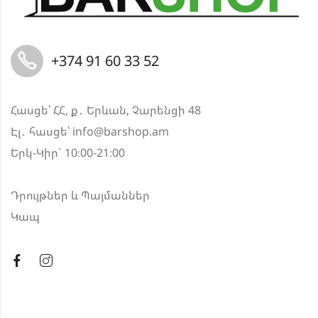
+374 91 60 33 52
Հասցե՝ ՀՀ, ք․ Երևան, Չարենցի 48
Էլ․ հասցե՝
info@barshop.am
Երկ-Կիր` 10։00-21։00
Դրույթներ և Պայմաններ
Կապ