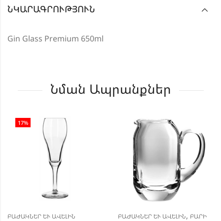
ՆԿԱՐԱԳՐՈՒԹՅՈՒՆ
Gin Glass Premium 650ml
Նման Ապրանքներ
17
%
,
ԲԱԺԱԿՆԵՐ ԵՒ ԱՎԵԼԻՆ
ԲԱԺԱԿՆԵՐ ԵՒ ԱՎԵԼԻՆ
ԲԱՐԻ