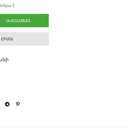
ռկա է
ԱՎԵԼԱՑՆԵԼ
 ՀԻՄԱ
անի