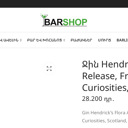
Վ ԱՎԵԼԻՆ
ԲԱՐ ԵՎ ԽՈՀԱՆՈՑ
ԲԱԺԱԿՆԵՐ
ՍՈՒՐՃ
BARLI
Ջին Hendri
Release, F
Curiosities
28.200
դր․
Gin Hendrick’s Flora
Curiosities, Scotland,