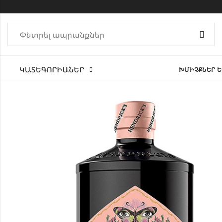
ԿԱՏԵԳՈՐԻԱՆԵՐ
ԽՄԻՉՔՆԵՐ Ե