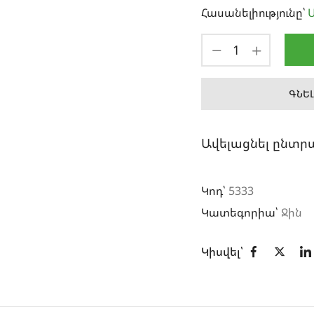
Հասանելիությունը՝
Ա
ԳՆԵԼ
Ավելացնել ընտր
Կոդ՝
5333
Կատեգորիա՝
Ջին
Կիսվել՝