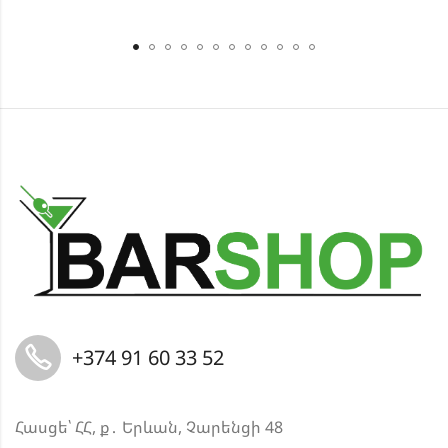
+374 91 60 33 52
Հասցե՝ ՀՀ, ք․ Երևան, Չարենցի 48