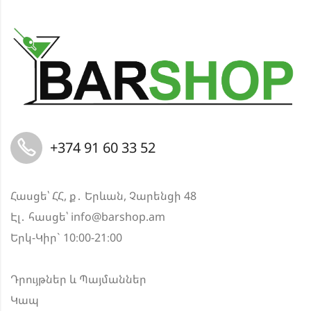
+374 91 60 33 52
Հասցե՝ ՀՀ, ք․ Երևան, Չարենցի 48
Էլ․ հասցե՝
info@barshop.am
Երկ-Կիր` 10։00-21։00
Դրույթներ և Պայմաններ
Կապ