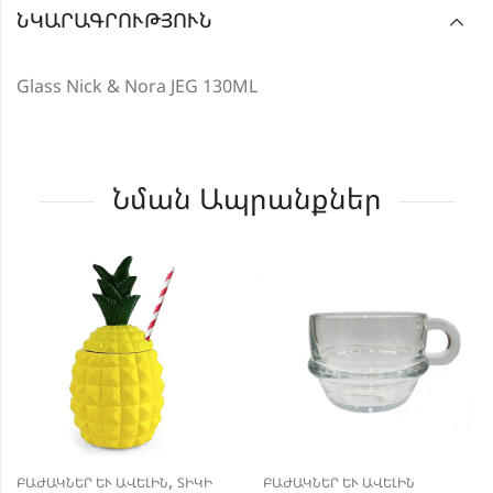
ՆԿԱՐԱԳՐՈՒԹՅՈՒՆ
Glass Nick & Nora JEG 130ML
Նման Ապրանքներ
,
ԲԱԺԱԿՆԵՐ ԵՒ ԱՎԵԼԻՆ
ՏԻԿԻ
ԲԱԺԱԿՆԵՐ ԵՒ ԱՎԵԼԻՆ