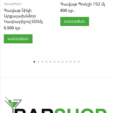
Գավաթ Պունշի 192 մլ
ԳԱՎԱԹՆԵՐ
Գավաթ Տիկի
800
դր․
Արքայախնձոր
Կափարիչով 600մլ
ԱՎԵԼԱՑՆԵԼ
6.500
դր․
ԱՎԵԼԱՑՆԵԼ