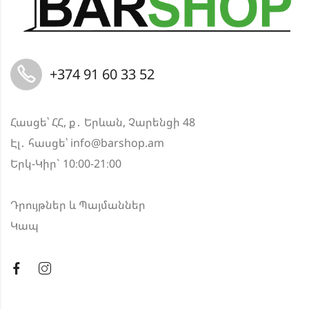
+374 91 60 33 52
Հասցե՝ ՀՀ, ք․ Երևան, Չարենցի 48
Էլ․ հասցե՝
info@barshop.am
Երկ-Կիր` 10։00-21։00
Դրույթներ և Պայմաններ
Կապ