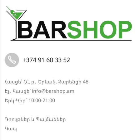
+374 91 60 33 52
Հասցե՝ ՀՀ, ք․ Երևան, Չարենցի 48
Էլ․ հասցե՝
info@barshop.am
Երկ-Կիր` 10։00-21։00
Դրույթներ և Պայմաններ
Կապ