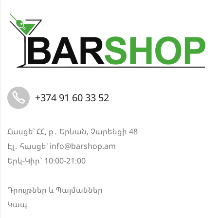
+374 91 60 33 52
Հասցե՝ ՀՀ, ք․ Երևան, Չարենցի 48
Էլ․ հասցե՝
info@barshop.am
Երկ-Կիր` 10։00-21։00
Դրույթներ և Պայմաններ
Կապ