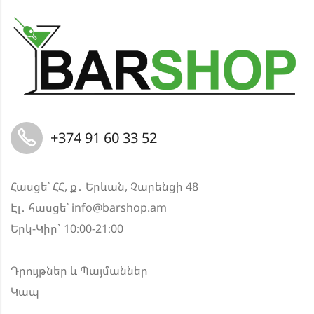
+374 91 60 33 52
Հասցե՝ ՀՀ, ք․ Երևան, Չարենցի 48
Էլ․ հասցե՝
info@barshop.am
Երկ-Կիր` 10։00-21։00
Դրույթներ և Պայմաններ
Կապ