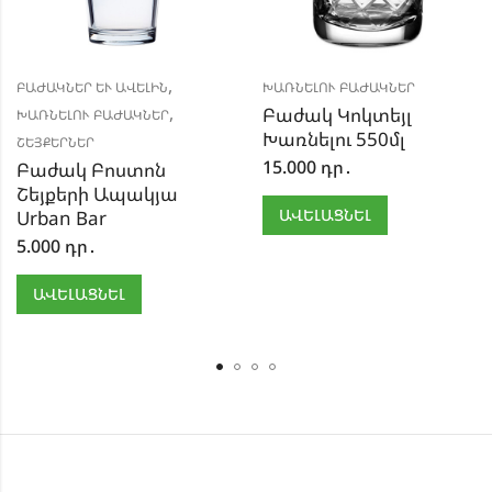
,
ԲԱԺԱԿՆԵՐ ԵՒ ԱՎԵԼԻՆ
ԽԱՌՆԵԼՈՒ ԲԱԺԱԿՆԵՐ
,
Բաժակ Կոկտեյլ
ԽԱՌՆԵԼՈՒ ԲԱԺԱԿՆԵՐ
Խառնելու 550մլ
ՇԵՅՔԵՐՆԵՐ
15.000
դր․
Բաժակ Բոստոն
Շեյքերի Ապակյա
ԱՎԵԼԱՑՆԵԼ
Urban Bar
5.000
դր․
ԱՎԵԼԱՑՆԵԼ