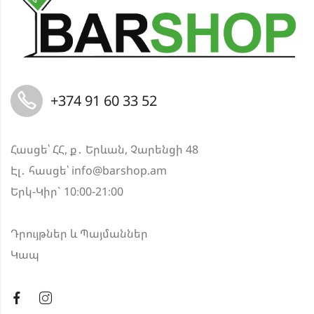
+374 91 60 33 52
Հասցե՝ ՀՀ, ք․ Երևան, Չարենցի 48
Էլ․ հասցե՝
info@barshop.am
Երկ-Կիր` 10։00-21։00
Դրույթներ և Պայմաններ
Կապ