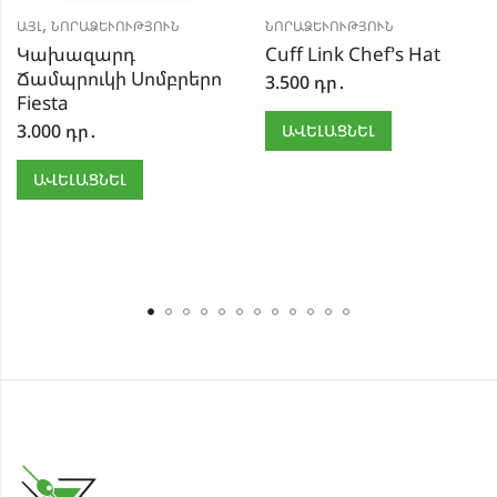
,
ԱՅԼ
ՆՈՐԱՁԵՒՈՒԹՅՈՒՆ
ՆՈՐԱՁԵՒՈՒԹՅՈՒՆ
Կախազարդ
Cuff Link Chef’s Hat
Ճամպրուկի Սոմբրերո
3.500
դր․
Fiesta
3.000
դր․
ԱՎԵԼԱՑՆԵԼ
ԱՎԵԼԱՑՆԵԼ