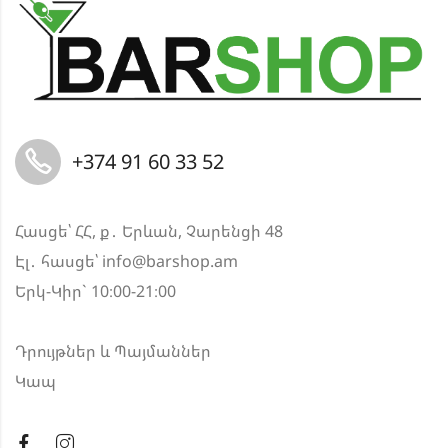
+374 91 60 33 52
Հասցե՝ ՀՀ, ք․ Երևան, Չարենցի 48
Էլ․ հասցե՝
info@barshop.am
Երկ-Կիր` 10։00-21։00
Դրույթներ և Պայմաններ
Կապ