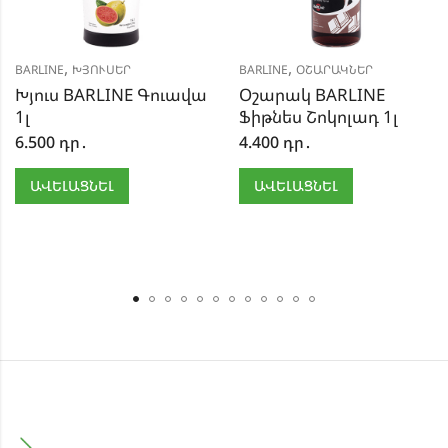
,
,
BARLINE
ԽՅՈՒՍԵՐ
BARLINE
ՕՇԱՐԱԿՆԵՐ
Խյուս BARLINE Գուավա
Օշարակ BARLINE
1լ
Ֆիթնես Շոկոլադ 1լ
6.500
դր․
4.400
դր․
ԱՎԵԼԱՑՆԵԼ
ԱՎԵԼԱՑՆԵԼ