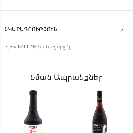
ՆԿԱՐԱԳՐՈՒԹՅՈՒՆ
Խյուս BARLINE Սև Հաղարջ 1լ
Նման Ապրանքներ