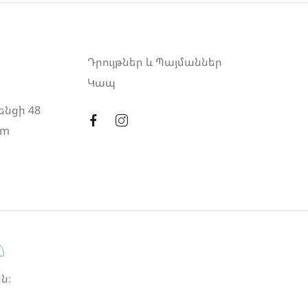
Դրույթներ և Պայմաններ
Կապ
ենցի 48
am
ն։