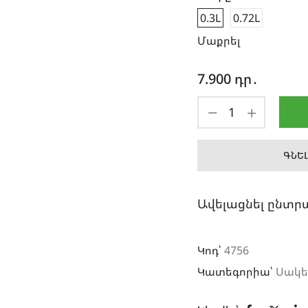
0.3L
0.72L
Մաքրել
7.900
դր․
ԳՆԵԼ
Ավելացնել ընտր
Կոդ՝
4756
Կատեգորիա՝
Սակե