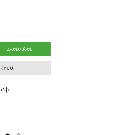
ԱՎԵԼԱՑՆԵԼ
 ՀԻՄԱ
անի