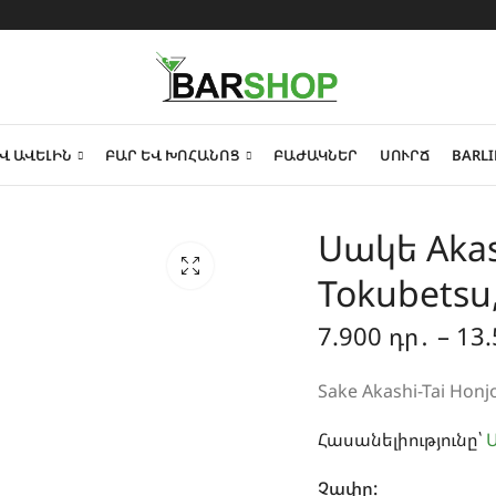
Վ ԱՎԵԼԻՆ
ԲԱՐ ԵՎ ԽՈՀԱՆՈՑ
ԲԱԺԱԿՆԵՐ
ՍՈՒՐՃ
BARLI
Սակե Akas
Tokubetsu,
7.900
դր․
–
13
Sake Akashi-Tai Honj
Հասանելիությունը՝
Ա
Չափը: