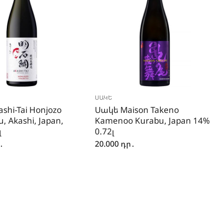
ՍԱԿԵ
shi-Tai Honjozo
Սակե Maison Takeno
, Akashi, Japan,
Kamenoo Kurabu, Japan 14%
լ
0.72լ
․
20.000
դր․