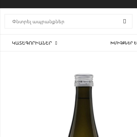
ԿԱՏԵԳՈՐԻԱՆԵՐ
ԽՄԻՉՔՆԵՐ Ե