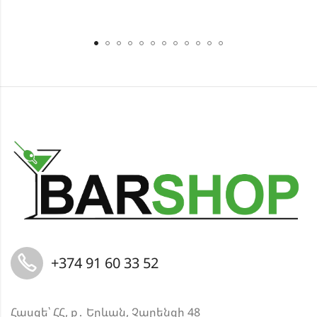
+374 91 60 33 52
Հասցե՝ ՀՀ, ք․ Երևան, Չարենցի 48