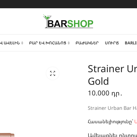
Վ ԱՎԵԼԻՆ
ԲԱՐ ԵՎ ԽՈՀԱՆՈՑ
ԲԱԺԱԿՆԵՐ
ՍՈՒՐՃ
BARLI
Strainer 
Gold
10.000
դր․
Strainer Urban Bar 
Հասանելիությունը՝
Ա
Ավելացնել ընտր