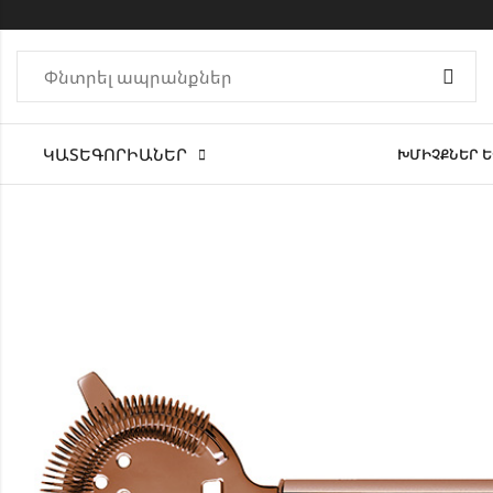
ԿԱՏԵԳՈՐԻԱՆԵՐ
ԽՄԻՉՔՆԵՐ Ե