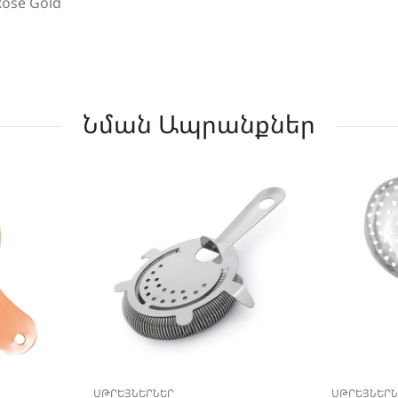
Rose Gold
Նման Ապրանքներ
ՍԹՐԵՅՆԵՐՆԵՐ
ՍԹՐԵՅՆԵՐՆ