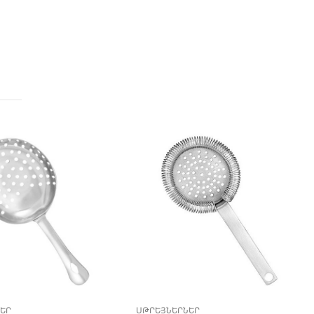
ԵՐ
ՍԹՐԵՅՆԵՐՆԵՐ