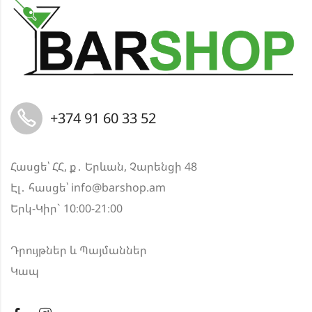
+374 91 60 33 52
Հասցե՝ ՀՀ, ք․ Երևան, Չարենցի 48
Էլ․ հասցե՝
info@barshop.am
Երկ-Կիր` 10։00-21։00
Դրույթներ և Պայմաններ
Կապ