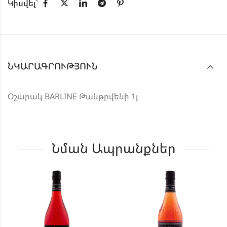
Կիսվել՝
ՆԿԱՐԱԳՐՈՒԹՅՈՒՆ
Օշարակ BARLINE Թանթրվենի 1լ
Նման Ապրանքներ