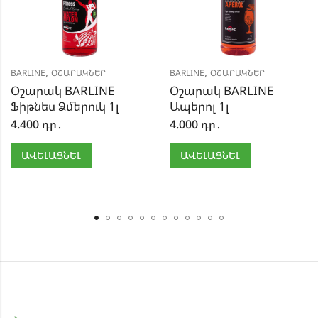
,
,
BARLINE
ՕՇԱՐԱԿՆԵՐ
BARLINE
ՕՇԱՐԱԿՆԵՐ
Օշարակ BARLINE
Օշարակ BARLINE
Ֆիթնես Ձմերուկ 1լ
Ապերոլ 1լ
4.400
դր․
4.000
դր․
ԱՎԵԼԱՑՆԵԼ
ԱՎԵԼԱՑՆԵԼ