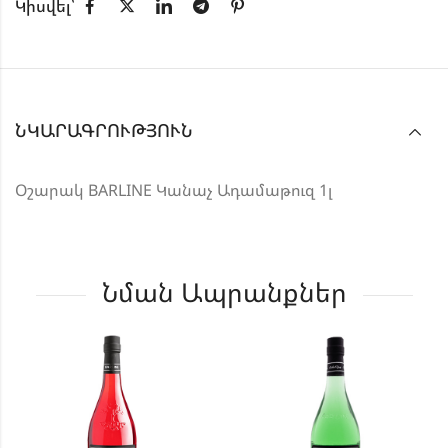
Կիսվել՝
ՆԿԱՐԱԳՐՈՒԹՅՈՒՆ
Օշարակ BARLINE Կանաչ Ադամաթուզ 1լ
Նման Ապրանքներ