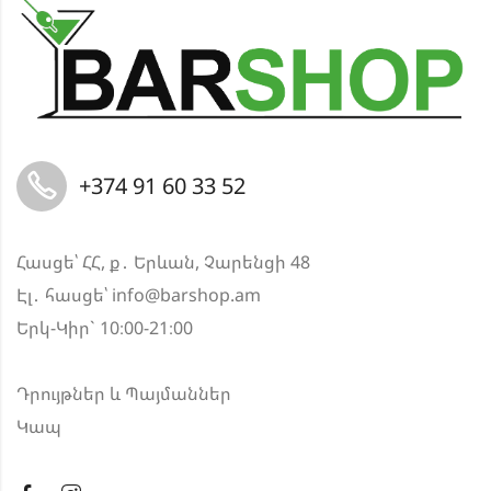
+374 91 60 33 52
Հասցե՝ ՀՀ, ք․ Երևան, Չարենցի 48
Էլ․ հասցե՝
info@barshop.am
Երկ-Կիր` 10։00-21։00
Դրույթներ և Պայմաններ
Կապ