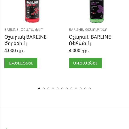
,
,
BARLINE
ՕՇԱՐԱԿՆԵՐ
BARLINE
ՕՇԱՐԱԿՆԵՐ
Օշարակ BARLINE
Օշարակ BARLINE
Ծորենի 1լ
Ռեհան 1լ
4.000
դր․
4.000
դր․
ԱՎԵԼԱՑՆԵԼ
ԱՎԵԼԱՑՆԵԼ