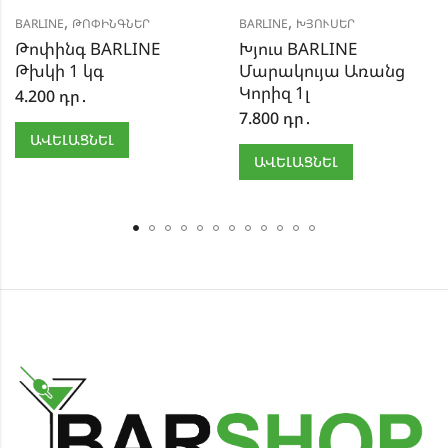
,
,
BARLINE
ԹՈՓԻՆԳՆԵՐ
BARLINE
ԽՅՈՒՍԵՐ
Թոփինգ BARLINE
Խյուս BARLINE
Թխկի 1 կգ
Մարակույա Առանց
Կորիզ 1լ
4.200
դր․
7.800
դր․
ԱՎԵԼԱՑՆԵԼ
ԱՎԵԼԱՑՆԵԼ