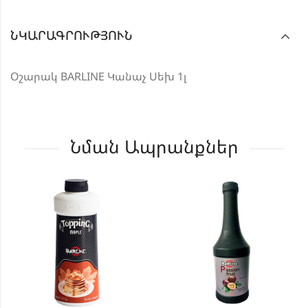
ՆԿԱՐԱԳՐՈՒԹՅՈՒՆ
Օշարակ BARLINE Կանաչ Սեխ 1լ
Նման Ապրանքներ