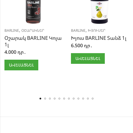
,
,
BARLINE
ՕՇԱՐԱԿՆԵՐ
BARLINE
ԽՅՈՒՍԵՐ
Օշարակ BARLINE Կոլա
Խյուս BARLINE Տանձ 1լ
1լ
6.500
դր․
4.000
դր․
ԱՎԵԼԱՑՆԵԼ
ԱՎԵԼԱՑՆԵԼ