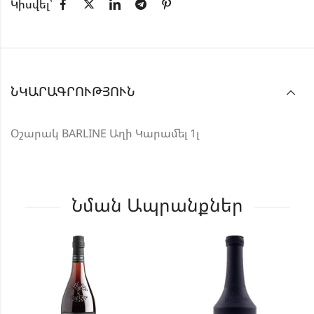
Կիսվել՝
ՆԿԱՐԱԳՐՈՒԹՅՈՒՆ
Օշարակ BARLINE Աղի Կարամել 1լ
Նման Ապրանքներ