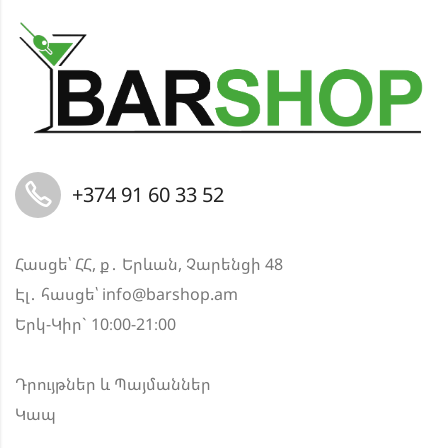
+374 91 60 33 52
Հասցե՝ ՀՀ, ք․ Երևան, Չարենցի 48
Էլ․ հասցե՝
info@barshop.am
Երկ-Կիր` 10։00-21։00
Դրույթներ և Պայմաններ
Կապ