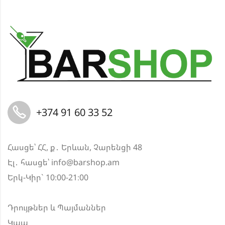
+374 91 60 33 52
Հասցե՝ ՀՀ, ք․ Երևան, Չարենցի 48
Էլ․ հասցե՝
info@barshop.am
Երկ-Կիր` 10։00-21։00
Դրույթներ և Պայմաններ
Կապ