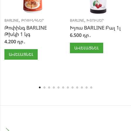
,
,
BARLINE
ԹՈՓԻՆԳՆԵՐ
BARLINE
ԽՅՈՒՍԵՐ
Թոփինգ BARLINE
Խյուս BARLINE Բալ 1լ
Թխկի 1 կգ
6.500
դր․
4.200
դր․
ԱՎԵԼԱՑՆԵԼ
ԱՎԵԼԱՑՆԵԼ