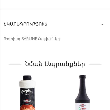
ՆԿԱՐԱԳՐՈՒԹՅՈՒՆ
Թոփինգ BARLINE Հալվա 1 կգ
Նման Ապրանքներ