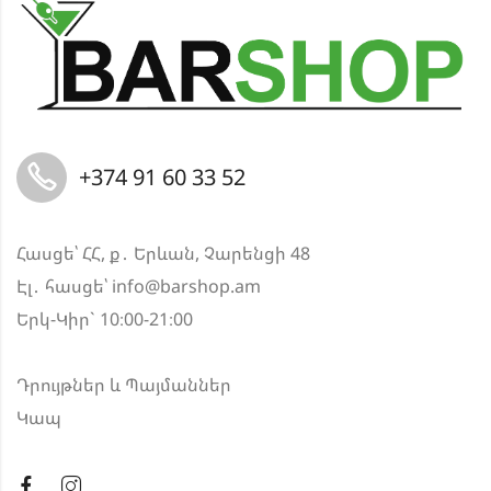
+374 91 60 33 52
Հասցե՝ ՀՀ, ք․ Երևան, Չարենցի 48
Էլ․ հասցե՝
info@barshop.am
Երկ-Կիր` 10։00-21։00
Դրույթներ և Պայմաններ
Կապ