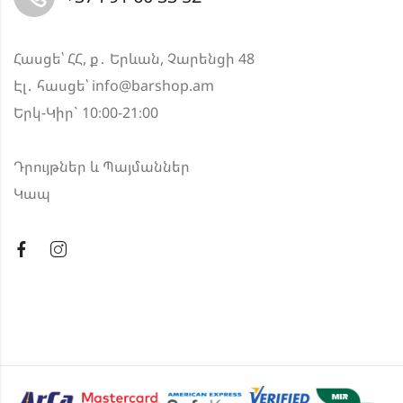
Հասցե՝ ՀՀ, ք․ Երևան, Չարենցի 48
Էլ․ հասցե՝
info@barshop.am
Երկ-Կիր` 10։00-21։00
Դրույթներ և Պայմաններ
Կապ