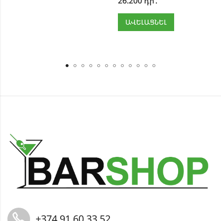
26.200
դր․
ԱՎԵԼԱՑՆԵԼ
+374 91 60 33 52