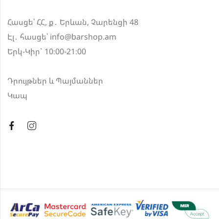
Հասցե՝ ՀՀ, ք․ Երևան, Չարենցի 48
Էլ․ հասցե՝
info@barshop.am
Երկ-Կիր` 10։00-21։00
Դրույթներ և Պայմաններ
Կապ