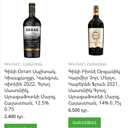
,
,
ԳԻՆԻՆԵՐ
ՀԱՅԱՍՏԱՆ
ԳԻՆԻՆԵՐ
ՀԱՅԱՍՏԱՆ
Գինի Orran Սպիտակ
Գինի Բիոնէ Օրգանիկ
Կիսաքաղցր, Կանգուն,
Կարմիր Չոր, Մերլո,
Վիոնիե 2022, Գյուղ
Կաբերնե Ֆրան 2021,
Սասունիկ,
Սասունիկ Գյուղ,
Արագածոտնի Մարզ,
Արագածոտնի Մարզ,
Հայաստան, 12.5%
Հայաստան, 14% 0.75լ
0.75
6.500
դր․
2.400
դր․
ԱՎԵԼԱՑՆԵԼ