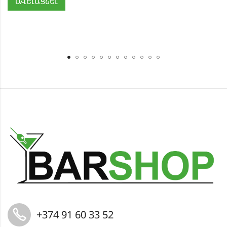
ԱՎԵԼԱՑՆԵԼ
+374 91 60 33 52