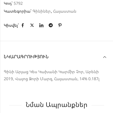
Կոդ՝
5792
Կատեգորիա՝
Գինիներ
,
Հայաստան
Կիսվել՝
ՆԿԱՐԱԳՐՈՒԹՅՈՒՆ
Գինի Արյաց Կես Կախանի Կարմիր Չոր, Արենի
2019, Վայոց Ձորի Մարզ, Հայաստան, 14% 0.187լ
Նման Ապրանքներ