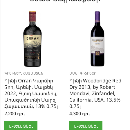
,
,
ԳԻՆԻՆԵՐ
ՀԱՅԱՍՏԱՆ
ԱՄՆ
ԳԻՆԻՆԵՐ
Գինի Orran Կարմիր
Գինի Woodbridge Red
Չոր, Արենի, Մալբեկ
Dry 2013, by Robert
2022, Գյուղ Սասունիկ,
Mondavi, Zinfandel,
Արագածոտնի Մարզ,
California, USA, 13.5%
Հայաստան, 13% 0.75լ
0.75լ
2.200
դր․
4.300
դր․
ԱՎԵԼԱՑՆԵԼ
ԱՎԵԼԱՑՆԵԼ