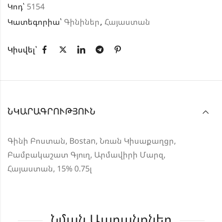
Կոդ՝
5154
Կատեգորիա՝
Գինիներ
,
Հայաստան
Կիսվել՝
ՆԿԱՐԱԳՐՈՒԹՅՈՒՆ
Գինի Բոստան, Bostan, Նռան Կիսաքաղցր,
Բամբակաշատ Գյուղ, Արմավիրի Մարզ,
Հայաստան, 15% 0.75լ
Նման Ապրանքներ