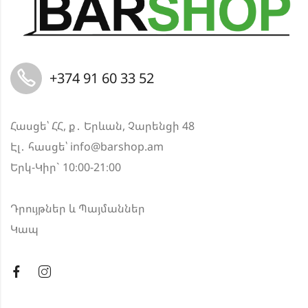
+374 91 60 33 52
Հասցե՝ ՀՀ, ք․ Երևան, Չարենցի 48
Էլ․ հասցե՝
info@barshop.am
Երկ-Կիր` 10։00-21։00
Դրույթներ և Պայմաններ
Կապ