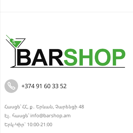
+374 91 60 33 52
Հասցե՝ ՀՀ, ք․ Երևան, Չարենցի 48
Էլ․ հասցե՝
info@barshop.am
Երկ-Կիր` 10։00-21։00