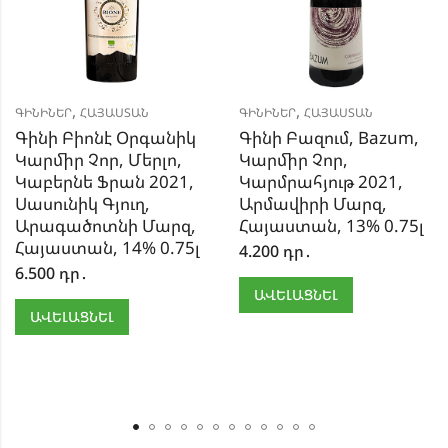
,
,
ԳԻՆԻՆԵՐ
ՀԱՅԱՍՏԱՆ
ԳԻՆԻՆԵՐ
ՀԱՅԱՍՏԱՆ
Գինի Բիոնէ Օրգանիկ
Գինի Բազում, Bazum,
Կարմիր Չոր, Մերլո,
Կարմիր Չոր,
Կաբերնե Ֆրան 2021,
Կարմրահյութ 2021,
Սասունիկ Գյուղ,
Արմավիրի Մարզ,
Արագածոտնի Մարզ,
Հայաստան, 13% 0.75լ
Հայաստան, 14% 0.75լ
4.200
դր․
6.500
դր․
ԱՎԵԼԱՑՆԵԼ
ԱՎԵԼԱՑՆԵԼ