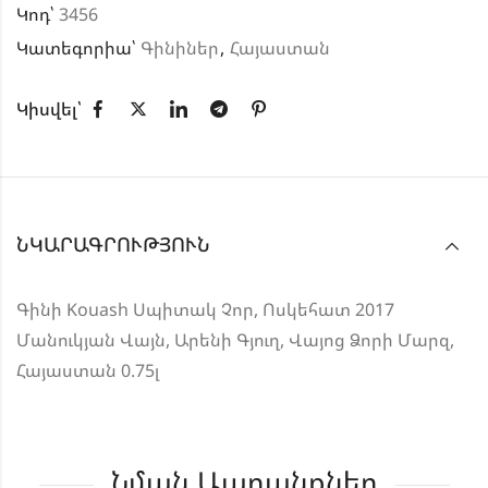
Կոդ՝
3456
Կատեգորիա՝
Գինիներ
,
Հայաստան
Կիսվել՝
ՆԿԱՐԱԳՐՈՒԹՅՈՒՆ
Գինի Kouash Սպիտակ Չոր, Ոսկեհատ 2017
Մանուկյան Վայն, Արենի Գյուղ, Վայոց Ձորի Մարզ,
Հայաստան 0.75լ
Նման Ապրանքներ