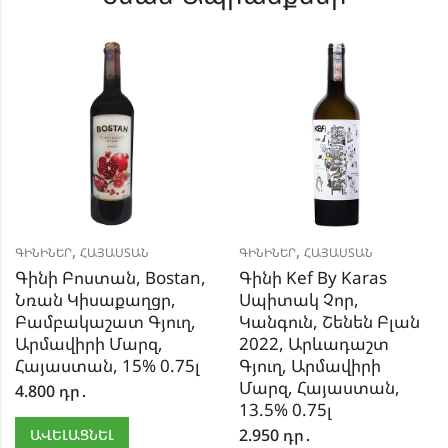
,
,
ԳԻՆԻՆԵՐ
ՀԱՅԱՍՏԱՆ
ԳԻՆԻՆԵՐ
ՀԱՅԱՍՏԱՆ
Գինի Բոստան, Bostan,
Գինի Kef By Karas
Նռան Կիսաքաղցր,
Սպիտակ Չոր,
Բամբակաշատ Գյուղ,
Կանգուն, Շենեն Բլան
Արմավիրի Մարզ,
2022, Արևադաշտ
Հայաստան, 15% 0.75լ
Գյուղ, Արմավիրի
Մարզ, Հայաստան,
4.800
դր․
13.5% 0.75լ
2.950
դր․
ԱՎԵԼԱՑՆԵԼ