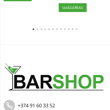
ԱՎԵԼԱՑՆԵԼ
+374 91 60 33 52