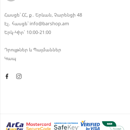
Հասցե՝ ՀՀ, ք․ Երևան, Չարենցի 48
Էլ․ հասցե՝
info@barshop.am
Երկ-Կիր` 10։00-21։00
Դրույթներ և Պայմաններ
Կապ