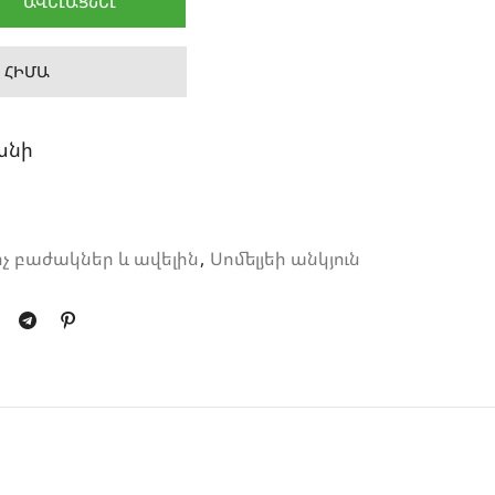
ԱՎԵԼԱՑՆԵԼ
 ՀԻՄԱ
անի
չ բաժակներ և ավելին
,
Սոմելյեի անկյուն