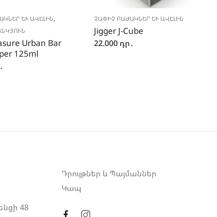
,
ԿՆԵՐ ԵՒ ԱՎԵԼԻՆ
ՉԱՓԻՉ ԲԱԺԱԿՆԵՐ ԵՒ ԱՎԵԼԻՆ
Jigger J-Cube
ԱՆԿՅՈՒՆ
sure Urban Bar
22.000
դր․
per 125ml
․
Դրույթներ և Պայմաններ
Կապ
ենցի 48