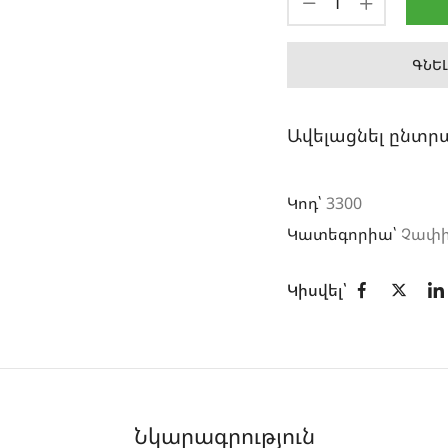
ԳՆԵԼ
Ավելացնել ընտր
Կոդ՝
3300
Կատեգորիա՝
Չափի
Կիսվել՝
Նկարագրություն