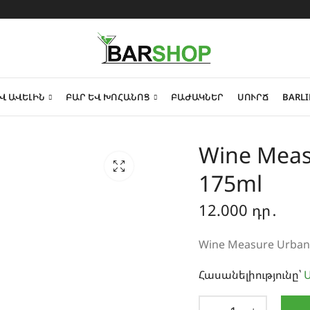
Վ ԱՎԵԼԻՆ
ԲԱՐ ԵՎ ԽՈՀԱՆՈՑ
ԲԱԺԱԿՆԵՐ
ՍՈՒՐՃ
BARLI
Wine Measu
175ml
12.000
դր․
Wine Measure Urban 
Հասանելիությունը՝
Ա