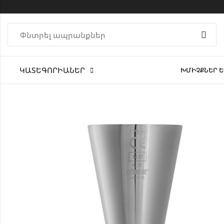
ԿԱՏԵԳՈՐԻԱՆԵՐ
ԽՄԻՉՔՆԵՐ Ե