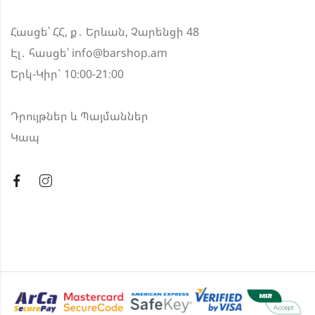
Հասցե՝ ՀՀ, ք․ Երևան, Չարենցի 48
Էլ․ հասցե՝
info@barshop.am
Երկ-Կիր` 10։00-21։00
Դրույթներ և Պայմաններ
Կապ