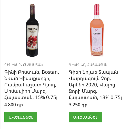
,
,
ԳԻՆԻՆԵՐ
ՀԱՅԱՍՏԱՆ
ԳԻՆԻՆԵՐ
ՀԱՅԱՍՏԱՆ
Գինի Բոստան, Bostan,
Գինի Նոյան Տապան
Նռան Կիսաքաղցր,
Վարդագույն Չոր,
Բամբակաշատ Գյուղ,
Արենի 2020, Վայոց
Արմավիրի Մարզ,
Ձորի Մարզ,
Հայաստան, 15% 0.75լ
Հայաստան, 13% 0.75լ
4.800
դր․
3.250
դր․
ԱՎԵԼԱՑՆԵԼ
ԱՎԵԼԱՑՆԵԼ