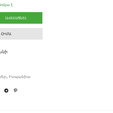
ռկա է
ԱՎԵԼԱՑՆԵԼ
 ՀԻՄԱ
անի
ներ
,
Իսպանիա