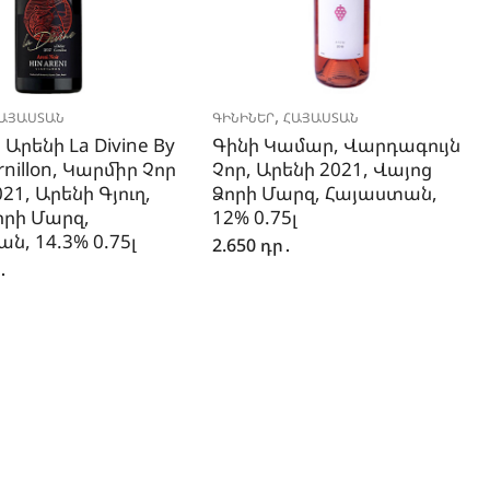
,
ԱՅԱՍՏԱՆ
ԳԻՆԻՆԵՐ
ՀԱՅԱՍՏԱՆ
 Արենի La Divine By
Գինի Կամար, Վարդագույն
ornillon, Կարմիր Չոր
Չոր, Արենի 2021, Վայոց
21, Արենի Գյուղ,
Ձորի Մարզ, Հայաստան,
որի Մարզ,
12% 0.75լ
ն, 14.3% 0.75լ
2.650
դր․
․