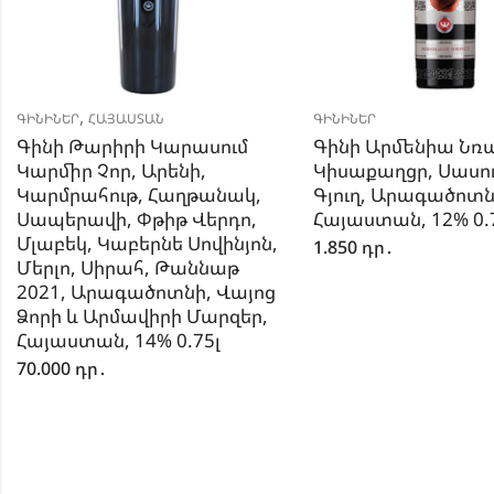
,
ԳԻՆԻՆԵՐ
ՀԱՅԱՍՏԱՆ
ԳԻՆԻՆԵՐ
Գինի Թարիրի Կարասում
Գինի Արմենիա Նռ
Կարմիր Չոր, Արենի,
Կիսաքաղցր, Սասո
Կարմրահութ, Հաղթանակ,
Գյուղ, Արագածոտն
Սապերավի, Փթիթ Վերդո,
Հայաստան, 12% 0.
Մլաբեկ, Կաբերնե Սովինյոն,
1.850
դր․
Մերլո, Սիրահ, Թաննաթ
2021, Արագածոտնի, Վայոց
Ձորի և Արմավիրի Մարզեր,
Հայաստան, 14% 0.75լ
70.000
դր․