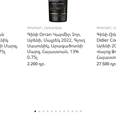
,
,
ԳԻՆԻՆԵՐ
ՀԱՅԱՍՏԱՆ
ԳԻՆԻՆԵՐ
Հ
ան
Գինի Orran Կարմիր Չոր,
Գինի Հին
ւնիկ
Արենի, Մալբեկ 2022, Գյուղ
Didier C
ի Մարզ,
Սասունիկ, Արագածոտնի
Արենի 20
75լ
Մարզ, Հայաստան, 13%
Վայոց Ձ
0.75լ
Հայաստա
2.200
դր․
27.500
դր