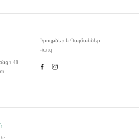
Դրույթներ և Պայմաններ
Կապ
ենցի 48
am
ն։