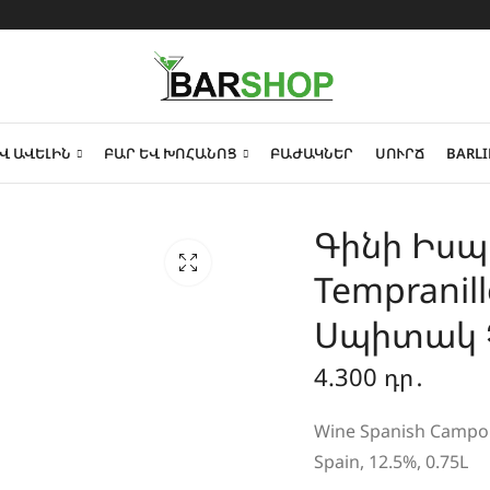
Վ ԱՎԵԼԻՆ
ԲԱՐ ԵՎ ԽՈՀԱՆՈՑ
ԲԱԺԱԿՆԵՐ
ՍՈՒՐՃ
BARLI
Գինի Իսպ
Tempranill
Սպիտակ Չոր
4.300
դր․
Wine Spanish Campo Vi
Spain, 12.5%, 0.75L