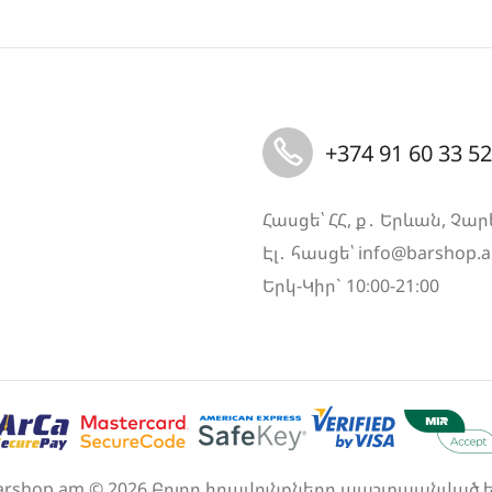
+374 91 60 33 52
Հասցե՝ ՀՀ, ք․ Երևան, Չար
Էլ․ հասցե՝
info@barshop.
Երկ-Կիր` 10։00-21։00
arshop.am © 2026 Բոլոր իրավունքները պաշտպանված ե