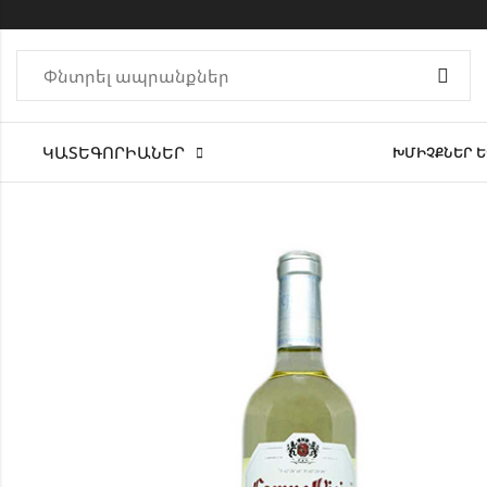
ԿԱՏԵԳՈՐԻԱՆԵՐ
ԽՄԻՉՔՆԵՐ Ե