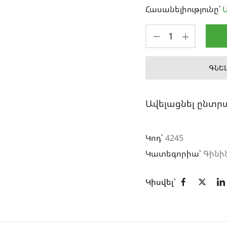
Հասանելիությունը՝
Ա
ԳՆԵԼ
Ավելացնել ընտր
Կոդ՝
4245
Կատեգորիա՝
Գինի
Կիսվել՝