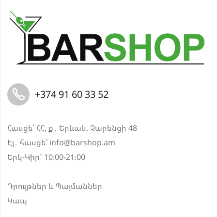
+374 91 60 33 52
Հասցե՝ ՀՀ, ք․ Երևան, Չարենցի 48
Էլ․ հասցե՝
info@barshop.am
Երկ-Կիր` 10։00-21։00
Դրույթներ և Պայմաններ
Կապ