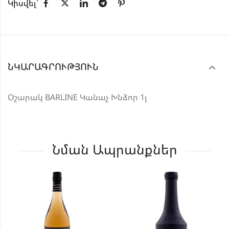
Կիսվել՝
ՆԿԱՐԱԳՐՈՒԹՅՈՒՆ
Օշարակ BARLINE Կանաչ Խնձոր 1լ
Նման Ապրանքներ