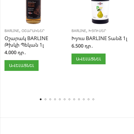
,
,
BARLINE
ՕՇԱՐԱԿՆԵՐ
BARLINE
ԽՅՈՒՍԵՐ
Օշարակ BARLINE
Խյուս BARLINE Տանձ 1լ
Թխկի Պեկան 1լ
6.500
դր․
4.000
դր․
ԱՎԵԼԱՑՆԵԼ
ԱՎԵԼԱՑՆԵԼ