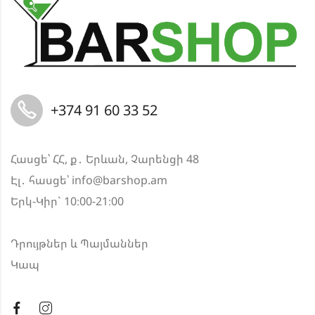
+374 91 60 33 52
Հասցե՝ ՀՀ, ք․ Երևան, Չարենցի 48
Էլ․ հասցե՝
info@barshop.am
Երկ-Կիր` 10։00-21։00
Դրույթներ և Պայմաններ
Կապ