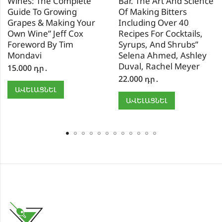
Wines: The Complete
Bar. The Art And Science
Guide To Growing
Of Making Bitters
Grapes & Making Your
Including Over 40
Own Wine” Jeff Cox
Recipes For Cocktails,
Foreword By Tim
Syrups, And Shrubs”
Mondavi
Selena Ahmed, Ashley
Duval, Rachel Meyer
15.000
դր․
22.000
դր․
ԱՎԵԼԱՑՆԵԼ
ԱՎԵԼԱՑՆԵԼ