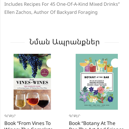
Includes Recipes For 45 One-Of-A-Kind Mixed Drinks”
Ellen Zachos, Author Of Backyard Foraging
Նման Ապրանքներ
ԳՐՔԵՐ
ԳՐՔԵՐ
Book “From Vines To
Book “Botany At The