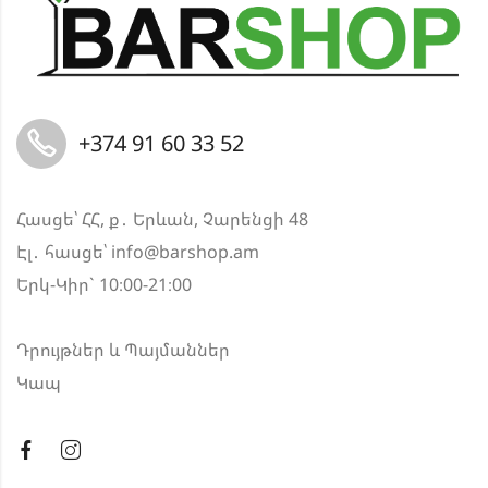
+374 91 60 33 52
Հասցե՝ ՀՀ, ք․ Երևան, Չարենցի 48
Էլ․ հասցե՝
info@barshop.am
Երկ-Կիր` 10։00-21։00
Դրույթներ և Պայմաններ
Կապ