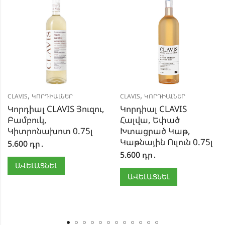
,
,
CLAVIS
ԿՈՐԴԻԱԼՆԵՐ
CLAVIS
ԿՈՐԴԻԱԼՆԵՐ
Կորդիալ CLAVIS Յուզու,
Կորդիալ CLAVIS
Բամբուկ,
Հալվա, Եփած
Կիտրոնախոտ 0.75լ
Խտացրած Կաթ,
Կաթնային Ուլուն 0.75լ
5.600
դր․
5.600
դր․
ԱՎԵԼԱՑՆԵԼ
ԱՎԵԼԱՑՆԵԼ