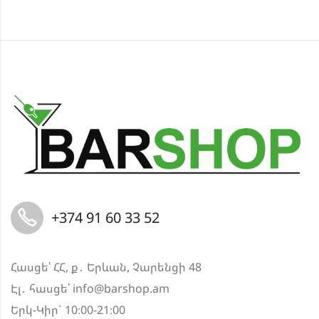
+374 91 60 33 52
Հասցե՝ ՀՀ, ք․ Երևան, Չարենցի 48
Էլ․ հասցե՝
info@barshop.am
Երկ-Կիր` 10։00-21։00