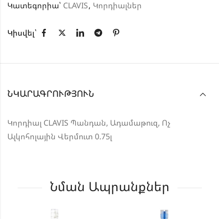
Կատեգորիա՝
CLAVIS
,
Կորդիալներ
Կիսվել՝
ՆԿԱՐԱԳՐՈՒԹՅՈՒՆ
Կորդիալ CLAVIS Պանդան, Ադամաթուզ, Ոչ
Ալկոհոլային Վերմուտ 0.75լ
Նման Ապրանքներ