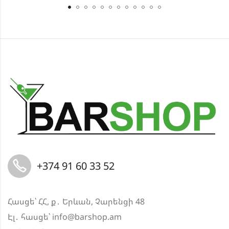
+374 91 60 33 52
Հասցե՝ ՀՀ, ք․ Երևան, Չարենցի 48
Էլ․ հասցե՝
info@barshop.am