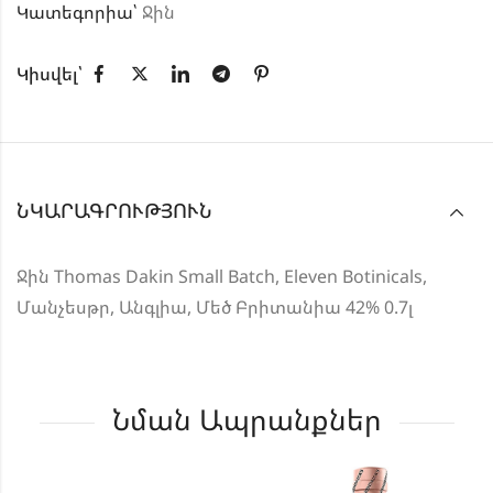
Կատեգորիա՝
Ջին
Կիսվել՝
ՆԿԱՐԱԳՐՈՒԹՅՈՒՆ
Ջին Thomas Dakin Small Batch, Eleven Botinicals,
Մանչեսթր, Անգլիա, Մեծ Բրիտանիա 42% 0.7լ
Նման Ապրանքներ