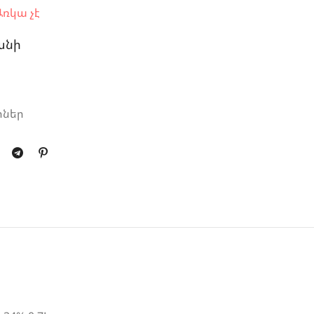
ռկա չէ
անի
րներ