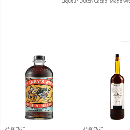
Liqueur Dutch Cacao, Made with
ԼԻԿՅՈՐՆԵՐ
ԼԻԿՅՈՐՆԵՐ