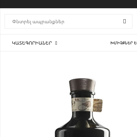
ԿԱՏԵԳՈՐԻԱՆԵՐ
ԽՄԻՉՔՆԵՐ Ե