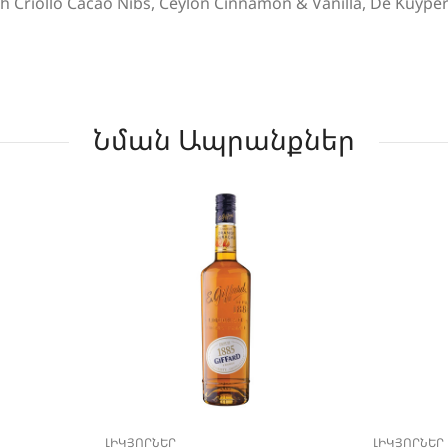
 Criollo Cacao Nibs, Ceylon Cinnamon & Vanilla, De Kuyper
Նման Ապրանքներ
ԼԻԿՅՈՐՆԵՐ
ԼԻԿՅՈՐՆԵՐ