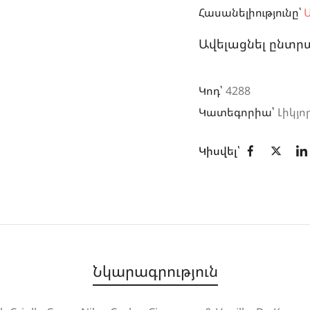
Հասանելիությունը՝
Ա
Ավելացնել ընտր
Կոդ՝
4288
Կատեգորիա՝
Լիկյո
Կիսվել՝
Նկարագրություն