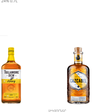
 24% 0.7L
ԼԻԿՅՈՐՆԵՐ