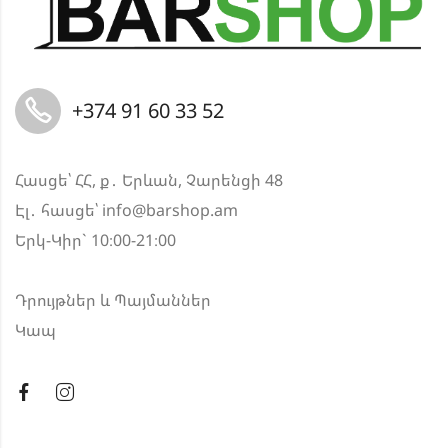
+374 91 60 33 52
Հասցե՝ ՀՀ, ք․ Երևան, Չարենցի 48
Էլ․ հասցե՝
info@barshop.am
Երկ-Կիր` 10։00-21։00
Դրույթներ և Պայմաններ
Կապ