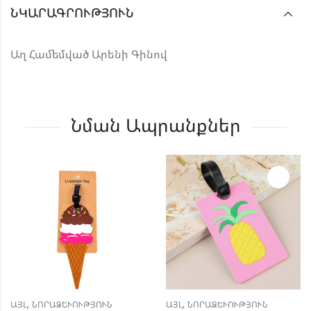
ՆԿԱՐԱԳՐՈՒԹՅՈՒՆ
Աղ Համեմված Արենի Գինով
Նման Ապրանքներ
,
,
ԱՅԼ
ՆՈՐԱՁԵՒՈՒԹՅՈՒՆ
ԱՅԼ
ՆՈՐԱՁԵՒՈՒԹՅՈՒՆ