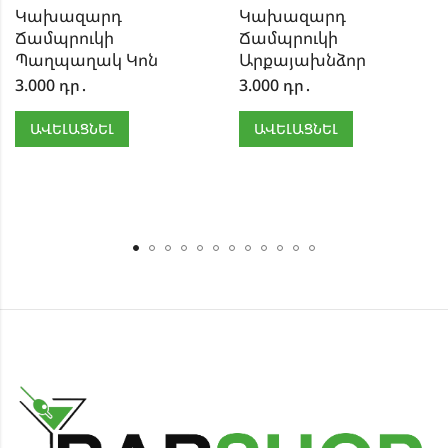
Կախազարդ
Կախազարդ
Ճամպրուկի
Ճամպրուկի
Պաղպաղակ Կոն
Արքայախնձոր
3.000
դր․
3.000
դր․
ԱՎԵԼԱՑՆԵԼ
ԱՎԵԼԱՑՆԵԼ