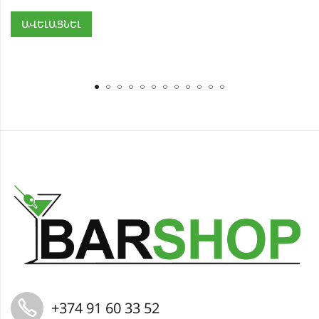
ԱՎԵԼԱՑՆԵԼ
+374 91 60 33 52