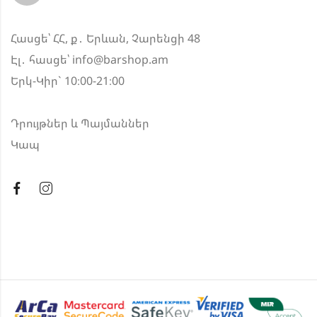
Հասցե՝ ՀՀ, ք․ Երևան, Չարենցի 48
Էլ․ հասցե՝
info@barshop.am
Երկ-Կիր` 10։00-21։00
Դրույթներ և Պայմաններ
Կապ