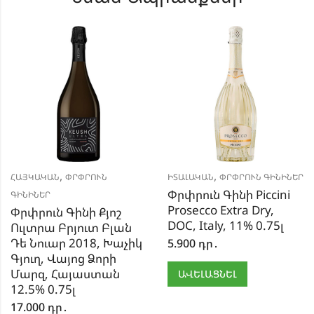
,
,
ՀԱՅԿԱԿԱՆ
ՓՐՓՐՈՒՆ
ԻՏԱԼԱԿԱՆ
ՓՐՓՐՈՒՆ ԳԻՆԻՆԵՐ
Փրփրուն Գինի Piccini
ԳԻՆԻՆԵՐ
Prosecco Extra Dry,
Փրփրուն Գինի Քյոշ
DOC, Italy, 11% 0.75լ
Ուլտրա Բրյուտ Բլան
Դե Նուար 2018, Խաչիկ
5.900
դր․
Գյուղ, Վայոց Ձորի
Մարզ, Հայաստան
ԱՎԵԼԱՑՆԵԼ
12.5% 0.75լ
17.000
դր․