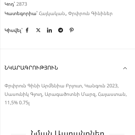
Կոդ՝
2873
Կատեգորիա՝
Հայկական
,
Փրփրուն Գինիներ
Կիսվել՝
ՆԿԱՐԱԳՐՈՒԹՅՈՒՆ
Փրփրուն Գինի Արմենիա Բրյուտ, Կանգուն 2023,
Սասունիկ Գյուղ, Արագածոտնի Մարզ, Հայաստան,
11,5% 0.75լ
Նման Ապրանքներ