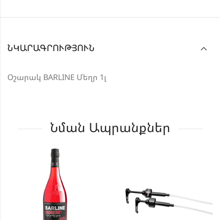
ՆԿԱՐԱԳՐՈՒԹՅՈՒՆ
Օշարակ BARLINE Մեղր 1լ
Նման Ապրանքներ