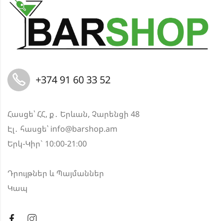
+374 91 60 33 52
Հասցե՝ ՀՀ, ք․ Երևան, Չարենցի 48
Էլ․ հասցե՝
info@barshop.am
Երկ-Կիր` 10։00-21։00
Դրույթներ և Պայմաններ
Կապ