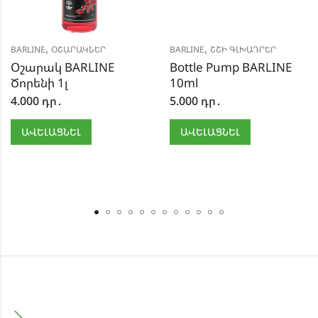
,
,
BARLINE
ՕՇԱՐԱԿՆԵՐ
BARLINE
ՇՇԻ ԳԼԽԱԴՐԵՐ
Օշարակ BARLINE
Bottle Pump BARLINE
Ծորենի 1լ
10ml
4.000
դր․
5.000
դր․
ԱՎԵԼԱՑՆԵԼ
ԱՎԵԼԱՑՆԵԼ